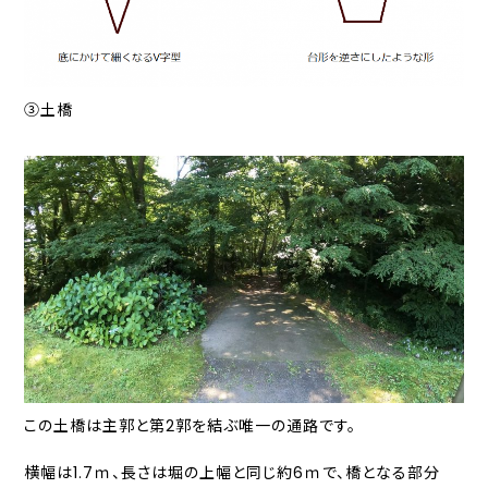
➂土橋
この土橋は主郭と第2郭を結ぶ唯一の通路です。
横幅は1.7ｍ、長さは堀の上幅と同じ約6ｍで、橋となる部分