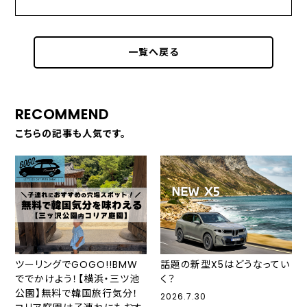
一覧へ戻る
RECOMMEND
こちらの記事も人気です。
ツーリングでGOGO!!BMW
話題の新型X5はどうなってい
ででかけよう！【横浜・三ツ池
く？
公園】無料で韓国旅行気分！
2026.7.30