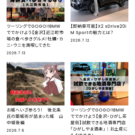
ツーリングでGOGO!!BMW
【即納車可能】X2 sDrive20i
ででかけよう【金沢】近江町市
M Sportの魅力とは？
場の食べ歩きグルメ！牡蠣・カ
2026.7.12
ニ・ウニを満喫してきた
2026.7.13
お城へいざ参ろう！ 後北条
ツーリングでGOGO!!BMW
氏の築城術が詰まった城 山
ででかけよう【金沢・ひがし茶
中城後編
屋街】試飲できる地酒専門店
「ひがしやま酒楽」｜お土産に
2026.7.6