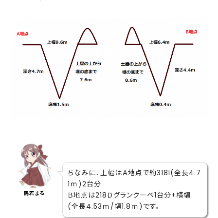
ちなみに…上幅はＡ地点で約318I(全長4.7
1ｍ)2台分
鶴若まる
Ｂ地点は218Ｄグランクーペ1台分+横幅
(全長4.53ｍ/幅1.8ｍ)です。