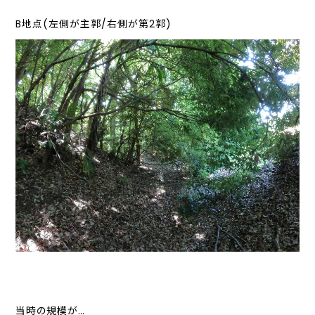
B地点(左側が主郭/右側が第2郭)
当時の規模が…