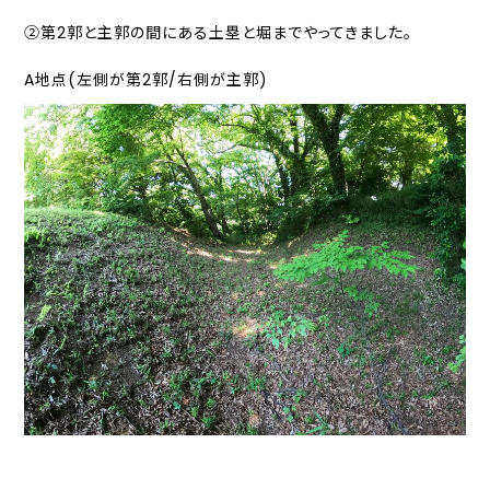
➁第2郭と主郭の間にある土塁と堀までやってきました。
A地点(左側が第2郭/右側が主郭)