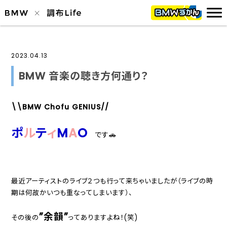
2023.04.13
BMW 音楽の聴き方何通り？
\\BMW Chofu GENIUS//
ポ
ル
テ
ィ
M
A
O
です🚗
最近アーティストのライブ２つも行って来ちゃいましたが（ライブの時
期は何故かいつも重なってしまいます）、
”余韻”
その後の
ってありますよね！(笑)