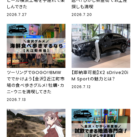
ビール横浜工場を子連れで楽
店へ！ひがし茶屋街でお土産
しんできた
探しも満喫
2026.7.27
2026.7.20
ツーリングでGOGO!!BMW
【即納車可能】X2 sDrive20i
ででかけよう【金沢】近江町市
M Sportの魅力とは？
場の食べ歩きグルメ！牡蠣・カ
2026.7.12
ニ・ウニを満喫してきた
2026.7.13