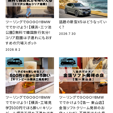
ツーリングでGOGO!!BMW
話題の新型X5はどうなってい
ででかけよう！【横浜・三ツ池
く？
公園】無料で韓国旅行気分！
2026.7.30
コリア庭園は子連れにもおす
すめの穴場スポット
2026.8.2
ツーリングでGOGO!!BMW
ツーリングでGOGO!!BMW
ででかけよう！【横浜・工場見
ででかけよう【箔一 東山店】
学】500円でほろ酔い！キリン
金箔ソフトクリーム発祥のお