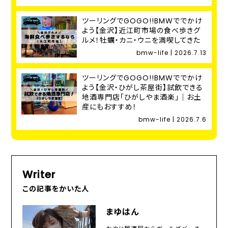
ツーリングでGOGO!!BMWででかけ
よう【金沢】近江町市場の食べ歩きグ
ルメ！牡蠣・カニ・ウニを満喫してきた
bmw-life | 2026.7.13
ツーリングでGOGO!!BMWででかけ
よう【金沢・ひがし茶屋街】試飲できる
地酒専門店「ひがしやま酒楽」｜お土
産にもおすすめ！
bmw-life | 2026.7.6
Writer
この記事をかいた人
まゆはん