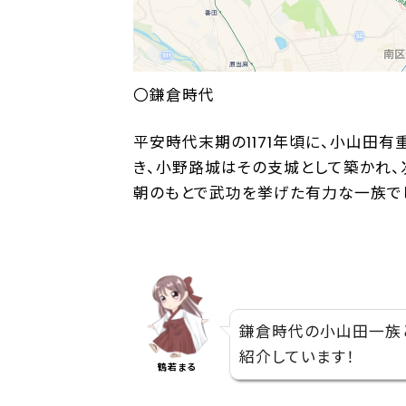
〇鎌倉時代
平安時代末期の1171年頃に、小山田有
き、小野路城はその支城として築かれ
朝のもとで武功を挙げた有力な一族でし
鎌倉時代の小山田一族と
紹介しています！
鶴若まる