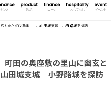
enance
product
finance
hospitality
event
ナンス
製品
ローン
おもてなし
イベント
幽玄とたたずむ遺構 小山田城支城 小野路城を探訪
 町田の奥座敷の里山に幽玄と
山田城支城 小野路城を探訪