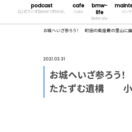
podcast
cafe
bmw-
maint
【公式ラジオ】BMWで約10分。
Cafe
life
メンテ
BMW life
お城へいざ参ろう！ 町田の奥座敷の里山に
2021.03.31
お城へいざ参ろう！
たたずむ遺構 小