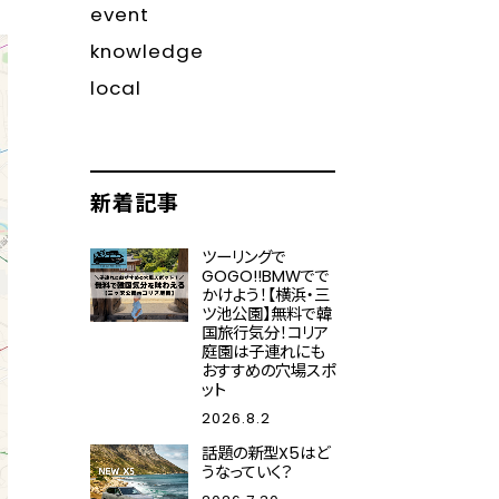
event
knowledge
local
新着記事
ツーリングで
GOGO!!BMWでで
かけよう！【横浜・三
ツ池公園】無料で韓
国旅行気分！コリア
庭園は子連れにも
おすすめの穴場スポ
ット
2026.8.2
話題の新型X5はど
うなっていく？