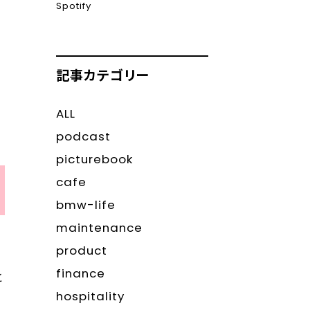
Spotify
記事カテゴリー
ALL
podcast
picturebook
cafe
bmw-life
maintenance
product
finance
と
hospitality