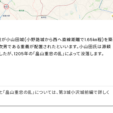
重が小山田城(小野路城から西へ直線距離で1.65㎞程)を築
、次男である重義が配置されたといいます。小山田氏は源頼
たが、1205年の「畠山重忠の乱」によって没落します。
「畠山重忠の乱」については、第3城小沢城前編で詳しく