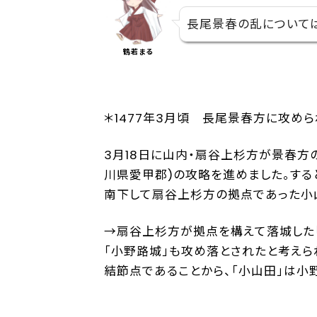
長尾景春の乱については
鶴若まる
＊1477年3月頃 長尾景春方に攻め
3月18日に山内・扇谷上杉方が景春方
川県愛甲郡)の攻略を進めました。する
南下して扇谷上杉方の拠点であった小
→扇谷上杉方が拠点を構えて落城した「
「小野路城」も攻め落とされたと考えら
結節点であることから、「小山田」は小