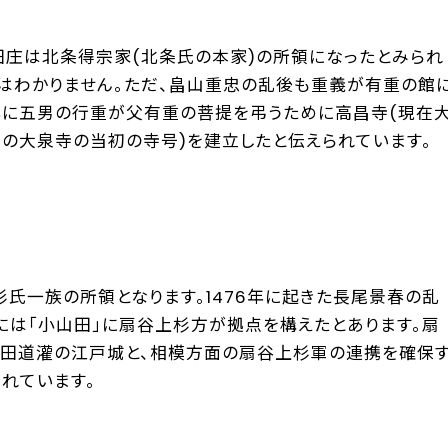
田庄は北条得宗家(北条氏の本家)の所領になったとみられ
かはわかりません。ただ、畠山重忠の乱後も重義が有重の館
7年に五男の行重が父有重の菩提を弔うために高昌寺(現在
の大泉寺の当初の寺号)を建立したと伝えられています。
氏一族の所領となります。1476年に起きた長尾景春の乱
には「小山田」に扇谷上杉方が拠点を構えたとあります。扇
田道灌の江戸城と、相模方面の扇谷上杉軍の連携を確保
れています。