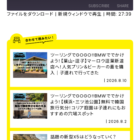
SUBSCRIBE
SHARE
ファイルをダウンロード
|
新規ウィンドウで再生
|
時間: 27:39
SHARE
RSS FEED
LINK
EMBED
ツーリングでGOGO!!BMWででかけ
よう！【葉山・逗子】マーロウ逗葉新道
店へ！人気プリン＆ビーカーの蓋を購
入｜子連れで行ってきた
| 2026.8.10
ツーリングでGOGO!!BMWででかけ
よう！【横浜・三ツ池公園】無料で韓国
旅行気分！コリア庭園は子連れにもお
すすめの穴場スポット
| 2026.8.2
話題の新型X5はどうなっていく？