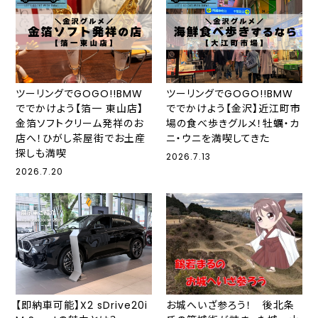
ツーリングでGOGO!!BMW
ツーリングでGOGO!!BMW
ででかけよう【箔一 東山店】
ででかけよう【金沢】近江町市
金箔ソフトクリーム発祥のお
場の食べ歩きグルメ！牡蠣・カ
店へ！ひがし茶屋街でお土産
ニ・ウニを満喫してきた
探しも満喫
2026.7.13
2026.7.20
【即納車可能】X2 sDrive20i
お城へいざ参ろう！ 後北条