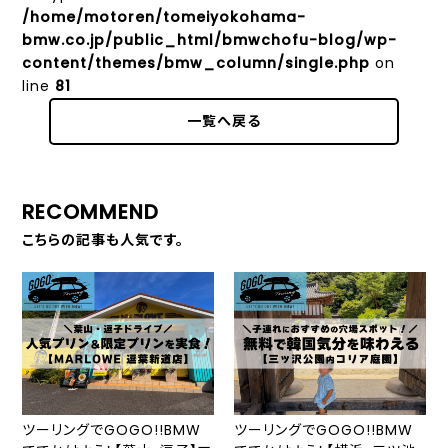
/home/motoren/tomeiyokohama-
bmw.co.jp/public_html/bmwchofu-blog/wp-
content/themes/bmw_column/single.php
on
line
81
一覧へ戻る
RECOMMEND
こちらの記事も人気です。
ツーリングでGOGO!!BMW
ツーリングでGOGO!!BMW