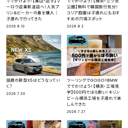
ででかけよう！【葉山・逗子】マ
ででかけよう！【横浜・三ツ池
ーロウ逗葉新道店へ！人気プ
公園】無料で韓国旅行気分！
リン＆ビーカーの蓋を購入｜
コリア庭園は子連れにもおす
子連れで行ってきた
すめの穴場スポット
2026.8.10
2026.8.2
話題の新型X5はどうなってい
ツーリングでGOGO!!BMW
く？
ででかけよう！【横浜・工場見
学】500円でほろ酔い！キリン
2026.7.30
ビール横浜工場を子連れで楽
しんできた
2026.7.27