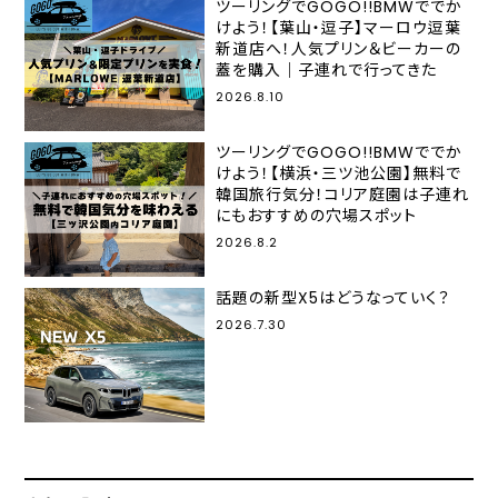
ツーリングでGOGO!!BMWででか
けよう！【葉山・逗子】マーロウ逗葉
新道店へ！人気プリン＆ビーカーの
蓋を購入｜子連れで行ってきた
2026.8.10
ツーリングでGOGO!!BMWででか
けよう！【横浜・三ツ池公園】無料で
韓国旅行気分！コリア庭園は子連れ
にもおすすめの穴場スポット
2026.8.2
話題の新型X5はどうなっていく？
2026.7.30