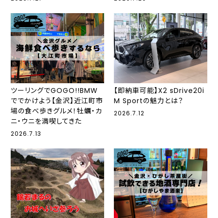
ツーリングでGOGO!!BMW
【即納車可能】X2 sDrive20i
ででかけよう【金沢】近江町市
M Sportの魅力とは？
場の食べ歩きグルメ！牡蠣・カ
2026.7.12
ニ・ウニを満喫してきた
2026.7.13