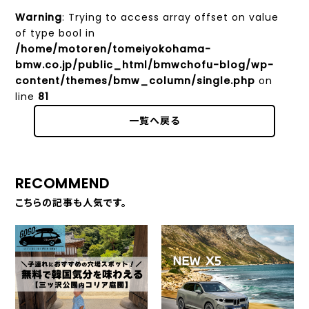
Warning
: Trying to access array offset on value
of type bool in
/home/motoren/tomeiyokohama-
bmw.co.jp/public_html/bmwchofu-blog/wp-
content/themes/bmw_column/single.php
on
line
81
一覧へ戻る
RECOMMEND
こちらの記事も人気です。