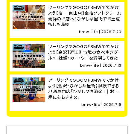
ツーリングでGOGO!!BMWででかけ
よう【箔一 東山店】金箔ソフトクリーム
発祥のお店へ！ひがし茶屋街でお土産
探しも満喫
bmw-life | 2026.7.20
ツーリングでGOGO!!BMWででかけ
よう【金沢】近江町市場の食べ歩きグ
ルメ！牡蠣・カニ・ウニを満喫してきた
bmw-life | 2026.7.13
ツーリングでGOGO!!BMWででかけ
よう【金沢・ひがし茶屋街】試飲できる
地酒専門店「ひがしやま酒楽」｜お土
産にもおすすめ！
bmw-life | 2026.7.6