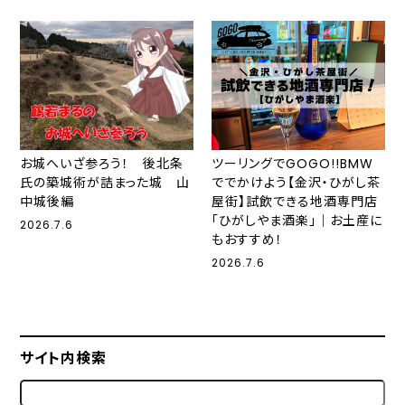
お城へいざ参ろう！ 後北条
ツーリングでGOGO!!BMW
氏の築城術が詰まった城 山
ででかけよう【金沢・ひがし茶
中城後編
屋街】試飲できる地酒専門店
「ひがしやま酒楽」｜お土産に
2026.7.6
もおすすめ！
2026.7.6
サイト内検索