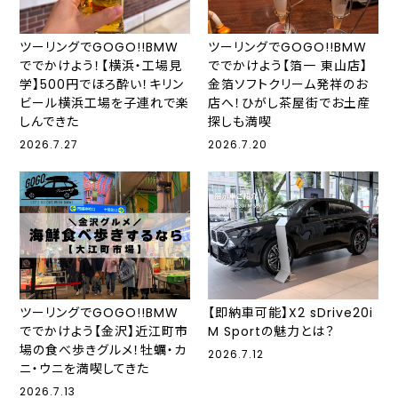
ツーリングでGOGO!!BMW
ツーリングでGOGO!!BMW
ででかけよう！【横浜・工場見
ででかけよう【箔一 東山店】
学】500円でほろ酔い！キリン
金箔ソフトクリーム発祥のお
ビール横浜工場を子連れで楽
店へ！ひがし茶屋街でお土産
しんできた
探しも満喫
2026.7.27
2026.7.20
ツーリングでGOGO!!BMW
【即納車可能】X2 sDrive20i
ででかけよう【金沢】近江町市
M Sportの魅力とは？
場の食べ歩きグルメ！牡蠣・カ
2026.7.12
ニ・ウニを満喫してきた
2026.7.13