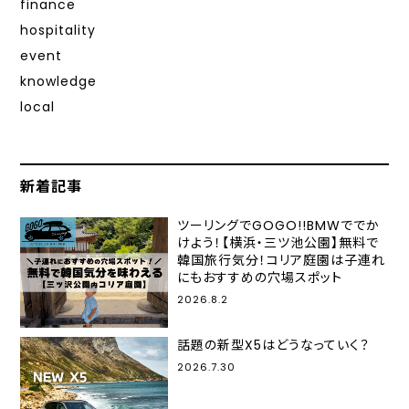
finance
hospitality
event
knowledge
local
新着記事
ツーリングでGOGO!!BMWででか
けよう！【横浜・三ツ池公園】無料で
韓国旅行気分！コリア庭園は子連れ
にもおすすめの穴場スポット
2026.8.2
話題の新型X5はどうなっていく？
2026.7.30