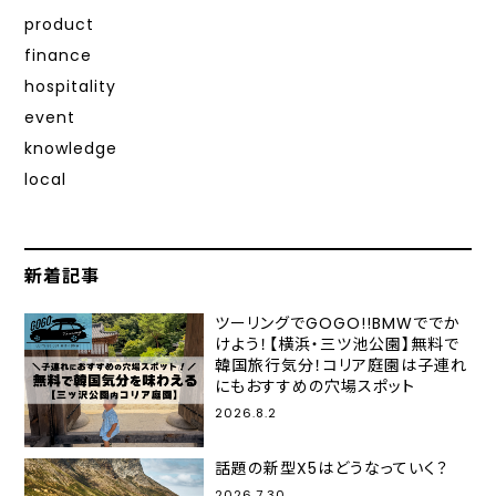
product
finance
hospitality
event
knowledge
local
新着記事
ツーリングでGOGO!!BMWででか
けよう！【横浜・三ツ池公園】無料で
韓国旅行気分！コリア庭園は子連れ
にもおすすめの穴場スポット
2026.8.2
話題の新型X5はどうなっていく？
2026.7.30