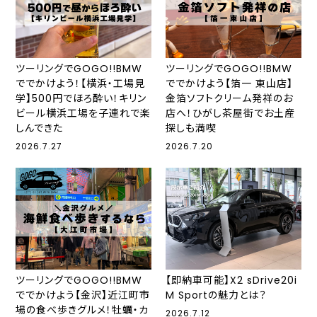
ツーリングでGOGO!!BMW
ツーリングでGOGO!!BMW
ででかけよう！【横浜・工場見
ででかけよう【箔一 東山店】
学】500円でほろ酔い！キリン
金箔ソフトクリーム発祥のお
ビール横浜工場を子連れで楽
店へ！ひがし茶屋街でお土産
しんできた
探しも満喫
2026.7.27
2026.7.20
ツーリングでGOGO!!BMW
【即納車可能】X2 sDrive20i
ででかけよう【金沢】近江町市
M Sportの魅力とは？
場の食べ歩きグルメ！牡蠣・カ
2026.7.12