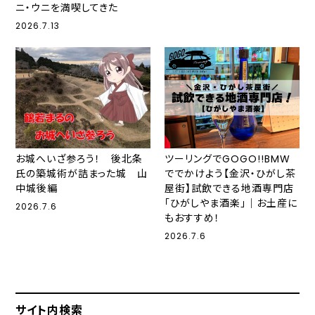
ニ・ウニを満喫してきた
2026.7.13
お城へいざ参ろう！ 後北条
ツーリングでGOGO!!BMW
氏の築城術が詰まった城 山
ででかけよう【金沢・ひがし茶
中城後編
屋街】試飲できる地酒専門店
「ひがしやま酒楽」｜お土産に
2026.7.6
もおすすめ！
2026.7.6
サイト内検索