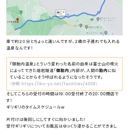
車で約２０分とちょっと遠いんですが、２歳の子連れでも入れる
温泉なんです！
『御胎内温泉』とういう変わった名前の由来は富士山の噴火
によってできた熔岩隧道「
御胎内
」内部が、人間の
胎内
に似
ていることからそう呼ばれるようになったそうです。
（参照：
https://iko-yo.net/facilities/4008
）
そしてこちらの受付の時間は19：00受付終了の20：00閉店で
す！
ギリギリのタイムスケジュールw
片付けは後回しにしてすぐに向かいました！
受付ギリギリについてお風呂はゆっくり浸かることができまし