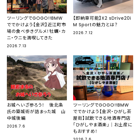
ツーリングでGOGO!!BMW
【即納車可能】X2 sDrive20i
ででかけよう【金沢】近江町市
M Sportの魅力とは？
場の食べ歩きグルメ！牡蠣・カ
2026.7.12
ニ・ウニを満喫してきた
2026.7.13
お城へいざ参ろう！ 後北条
ツーリングでGOGO!!BMW
氏の築城術が詰まった城 山
ででかけよう【金沢・ひがし茶
中城後編
屋街】試飲できる地酒専門店
「ひがしやま酒楽」｜お土産に
2026.7.6
もおすすめ！
2026.7.6