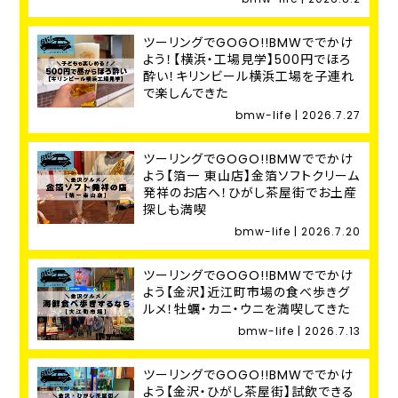
ツーリングでGOGO!!BMWででかけ
よう！【横浜・工場見学】500円でほろ
酔い！キリンビール横浜工場を子連れ
で楽しんできた
bmw-life | 2026.7.27
ツーリングでGOGO!!BMWででかけ
よう【箔一 東山店】金箔ソフトクリーム
発祥のお店へ！ひがし茶屋街でお土産
探しも満喫
bmw-life | 2026.7.20
ツーリングでGOGO!!BMWででかけ
よう【金沢】近江町市場の食べ歩きグ
ルメ！牡蠣・カニ・ウニを満喫してきた
bmw-life | 2026.7.13
ツーリングでGOGO!!BMWででかけ
よう【金沢・ひがし茶屋街】試飲できる