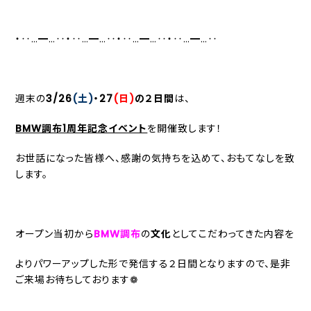
・‥…━…‥・‥…━…‥・‥…━…‥・‥…━…‥
週末の
3/26
(土)
・27
(日)
の２日間
は、
BMW調布1周年記念イベント
を開催致します！
お世話になった皆様へ、感謝の気持ちを込めて、おもてなしを致
します。
オープン当初から
BMW調布
の
文化
としてこだわってきた内容を
よりパワーアップした形で発信する２日間となりますので、是非
ご来場お待ちしております❁