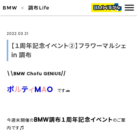
2022.03.21
【１周年記念イベント②】フラワーマルシェ
in 調布
\\BMW Chofu GENIUS//
ポ
ル
テ
ィ
M
A
O
です🚗
BMW調布１周年記念イベント
今週末開催の
のご案
内です♬