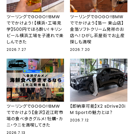
ツーリングでGOGO!!BMW
ツーリングでGOGO!!BMW
ででかけよう！【横浜・工場見
ででかけよう【箔一 東山店】
学】500円でほろ酔い！キリン
金箔ソフトクリーム発祥のお
ビール横浜工場を子連れで楽
店へ！ひがし茶屋街でお土産
しんできた
探しも満喫
2026.7.27
2026.7.20
ツーリングでGOGO!!BMW
【即納車可能】X2 sDrive20i
ででかけよう【金沢】近江町市
M Sportの魅力とは？
場の食べ歩きグルメ！牡蠣・カ
2026.7.12
ニ・ウニを満喫してきた
2026.7.13