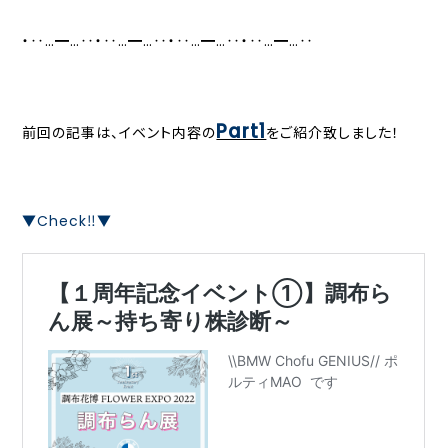
・‥…━…‥・‥…━…‥・‥…━…‥・‥…━…‥
Part1
前回の記事は、イベント内容の
をご紹介致しました！
▼Check‼▼