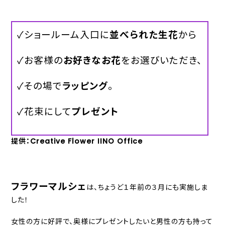
✓ショールーム入口に
並べられた生花
から
✓お客様の
お好きなお花
をお選びいただき、
✓その場で
ラッピング
。
✓花束にして
プレゼント
提供：Creative Flower IINO Office
フラワーマルシェ
は、ちょうど１年前の３月にも実施しま
した！
女性の方に好評で、奥様にプレゼントしたいと男性の方も持って