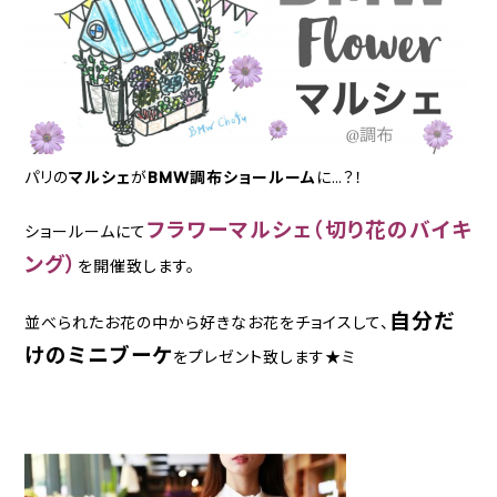
パリの
マルシェ
が
BMW調布ショールーム
に…？！
フラワーマルシェ（切り花のバイキ
ショールームにて
ング）
を開催致します。
自分だ
並べられたお花の中から好きなお花をチョイスして、
けのミニブーケ
をプレゼント致します★ミ