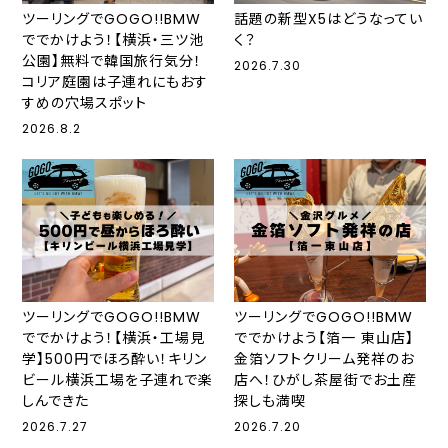
ツーリングでGOGO!!BMW
話題の新型X5はどうなってい
ででかけよう！【横浜・三ツ池
く？
公園】無料で韓国旅行気分！
2026.7.30
コリア庭園は子連れにもおす
すめの穴場スポット
2026.8.2
ツーリングでGOGO!!BMW
ツーリングでGOGO!!BMW
ででかけよう！【横浜・工場見
ででかけよう【箔一 東山店】
学】500円でほろ酔い！キリン
金箔ソフトクリーム発祥のお
ビール横浜工場を子連れで楽
店へ！ひがし茶屋街でお土産
しんできた
探しも満喫
2026.7.27
2026.7.20