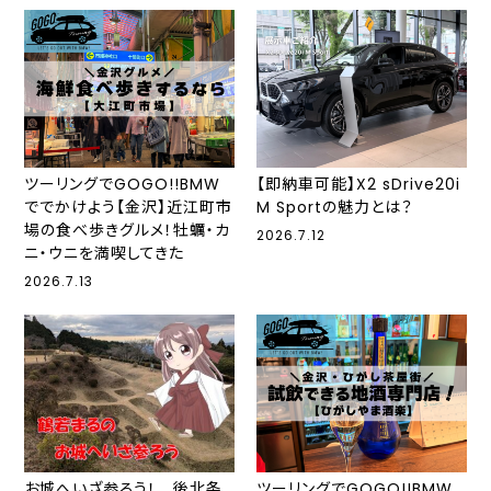
ツーリングでGOGO!!BMW
【即納車可能】X2 sDrive20i
ででかけよう【金沢】近江町市
M Sportの魅力とは？
場の食べ歩きグルメ！牡蠣・カ
2026.7.12
ニ・ウニを満喫してきた
2026.7.13
お城へいざ参ろう！ 後北条
ツーリングでGOGO!!BMW