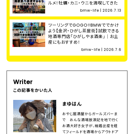
ルメ！牡蠣・カニ・ウニを満喫してきた
bmw-life | 2026.7.13
ツーリングでGOGO!!BMWででかけ
よう【金沢・ひがし茶屋街】試飲できる
地酒専門店「ひがしやま酒楽」｜お土
産にもおすすめ！
bmw-life | 2026.7.6
Writer
この記事をかいた人
まゆはん
おやじ居酒屋からガールズバーま
で おんな酒場放浪記を地で行く
お酒大好き女子が、結婚出産を経
てフィールドを酒場からアウトドア