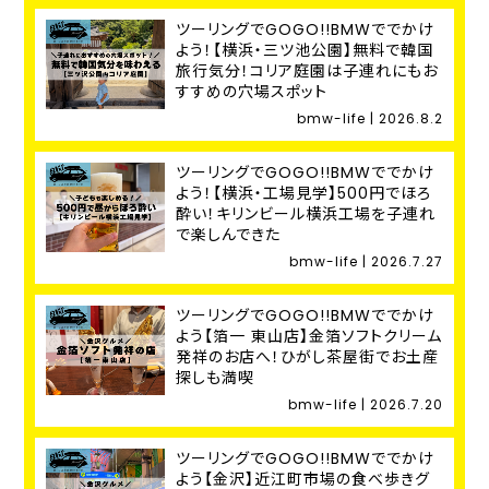
ツーリングでGOGO!!BMWででかけ
よう！【横浜・三ツ池公園】無料で韓国
旅行気分！コリア庭園は子連れにもお
すすめの穴場スポット
bmw-life | 2026.8.2
ツーリングでGOGO!!BMWででかけ
よう！【横浜・工場見学】500円でほろ
酔い！キリンビール横浜工場を子連れ
で楽しんできた
bmw-life | 2026.7.27
ツーリングでGOGO!!BMWででかけ
よう【箔一 東山店】金箔ソフトクリーム
発祥のお店へ！ひがし茶屋街でお土産
探しも満喫
bmw-life | 2026.7.20
ツーリングでGOGO!!BMWででかけ
よう【金沢】近江町市場の食べ歩きグ