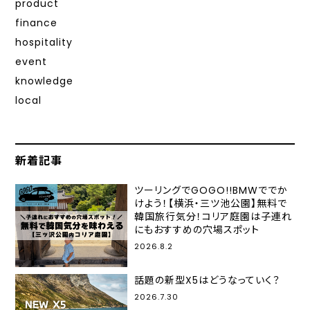
product
finance
hospitality
event
knowledge
local
新着記事
ツーリングでGOGO!!BMWででか
けよう！【横浜・三ツ池公園】無料で
韓国旅行気分！コリア庭園は子連れ
にもおすすめの穴場スポット
2026.8.2
話題の新型X5はどうなっていく？
2026.7.30