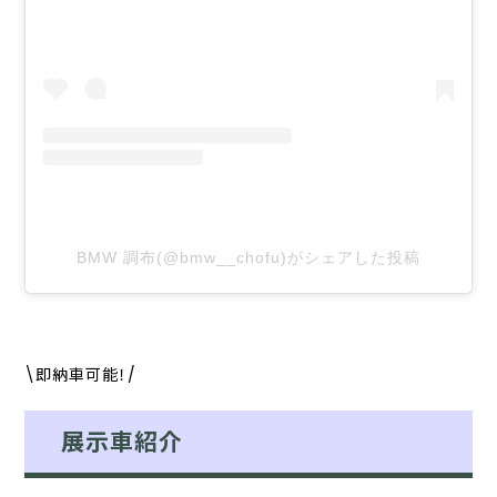
BMW 調布(@bmw__chofu)がシェアした投稿
\即納車可能！/
展示車紹介