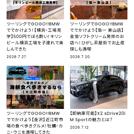
ツーリングでGOGO!!BMW
ツーリングでGOGO!!BMW
ででかけよう！【横浜・工場見
ででかけよう【箔一 東山店】
学】500円でほろ酔い！キリン
金箔ソフトクリーム発祥のお
ビール横浜工場を子連れで楽
店へ！ひがし茶屋街でお土産
しんできた
探しも満喫
2026.7.27
2026.7.20
ツーリングでGOGO!!BMW
【即納車可能】X2 sDrive20i
ででかけよう【金沢】近江町市
M Sportの魅力とは？
場の食べ歩きグルメ！牡蠣・カ
2026.7.12
ニ・ウニを満喫してきた