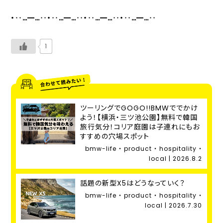
・‥…━…‥・‥…━…‥・‥…━…‥・‥…━…‥
1
ツーリングでGOGO!!BMWででかけ
よう！【横浜・三ツ池公園】無料で韓国
旅行気分！コリア庭園は子連れにもお
すすめの穴場スポット
bmw-life ・ product ・ hospitality ・
local | 2026.8.2
話題の新型X5はどうなっていく？
bmw-life ・ product ・ hospitality ・
local | 2026.7.30