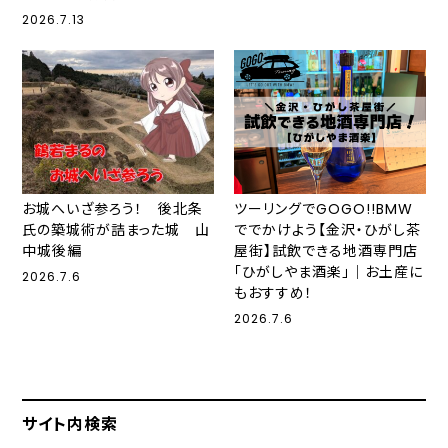
2026.7.13
お城へいざ参ろう！ 後北条
ツーリングでGOGO!!BMW
氏の築城術が詰まった城 山
ででかけよう【金沢・ひがし茶
中城後編
屋街】試飲できる地酒専門店
「ひがしやま酒楽」｜お土産に
2026.7.6
もおすすめ！
2026.7.6
サイト内検索