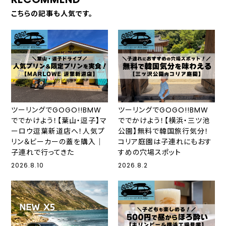
こちらの記事も人気です。
ツーリングでGOGO!!BMW
ツーリングでGOGO!!BMW
ででかけよう！【葉山・逗子】マ
ででかけよう！【横浜・三ツ池
ーロウ逗葉新道店へ！人気プ
公園】無料で韓国旅行気分！
リン＆ビーカーの蓋を購入｜
コリア庭園は子連れにもおす
子連れで行ってきた
すめの穴場スポット
2026.8.10
2026.8.2