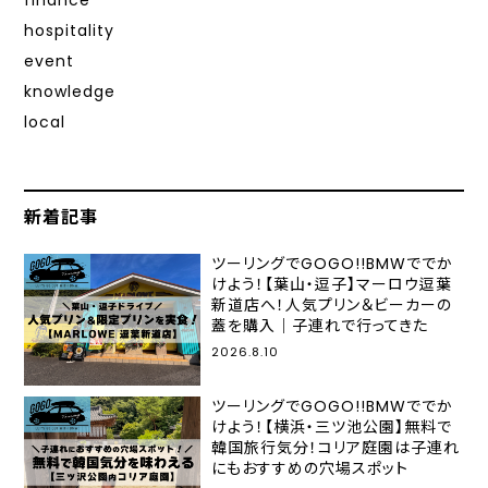
finance
hospitality
event
knowledge
local
新着記事
ツーリングでGOGO!!BMWででか
けよう！【葉山・逗子】マーロウ逗葉
新道店へ！人気プリン＆ビーカーの
蓋を購入｜子連れで行ってきた
2026.8.10
ツーリングでGOGO!!BMWででか
けよう！【横浜・三ツ池公園】無料で
韓国旅行気分！コリア庭園は子連れ
にもおすすめの穴場スポット