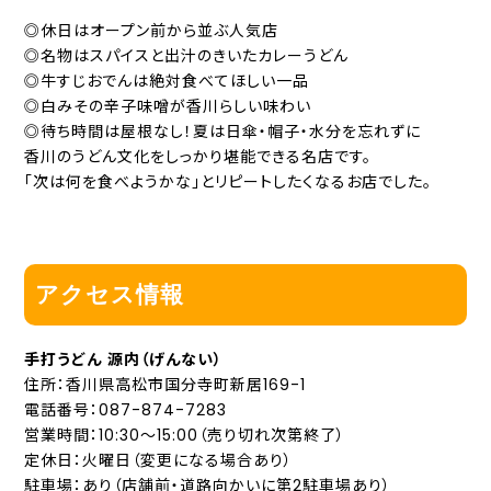
◎休日はオープン前から並ぶ人気店
◎名物はスパイスと出汁のきいたカレーうどん
◎牛すじおでんは絶対食べてほしい一品
◎白みその辛子味噌が香川らしい味わい
◎待ち時間は屋根なし！夏は日傘・帽子・水分を忘れずに
香川のうどん文化をしっかり堪能できる名店です。
「次は何を食べようかな」とリピートしたくなるお店でした。
アクセス情報
手打うどん 源内（げんない）
住所：香川県高松市国分寺町新居169-1
電話番号：087-874-7283
営業時間：10:30〜15:00（売り切れ次第終了）
定休日：火曜日（変更になる場合あり）
駐車場：あり（店舗前・道路向かいに第2駐車場あり）