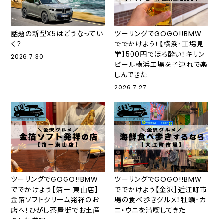
話題の新型X5はどうなってい
ツーリングでGOGO!!BMW
く？
ででかけよう！【横浜・工場見
学】500円でほろ酔い！キリン
2026.7.30
ビール横浜工場を子連れで楽
しんできた
2026.7.27
ツーリングでGOGO!!BMW
ツーリングでGOGO!!BMW
ででかけよう【箔一 東山店】
ででかけよう【金沢】近江町市
金箔ソフトクリーム発祥のお
場の食べ歩きグルメ！牡蠣・カ
店へ！ひがし茶屋街でお土産
ニ・ウニを満喫してきた