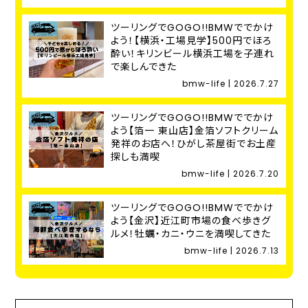
ツーリングでGOGO!!BMWででかけ
よう！【横浜・工場見学】500円でほろ
酔い！キリンビール横浜工場を子連れ
で楽しんできた
bmw-life | 2026.7.27
ツーリングでGOGO!!BMWででかけ
よう【箔一 東山店】金箔ソフトクリーム
発祥のお店へ！ひがし茶屋街でお土産
探しも満喫
bmw-life | 2026.7.20
ツーリングでGOGO!!BMWででかけ
よう【金沢】近江町市場の食べ歩きグ
ルメ！牡蠣・カニ・ウニを満喫してきた
bmw-life | 2026.7.13