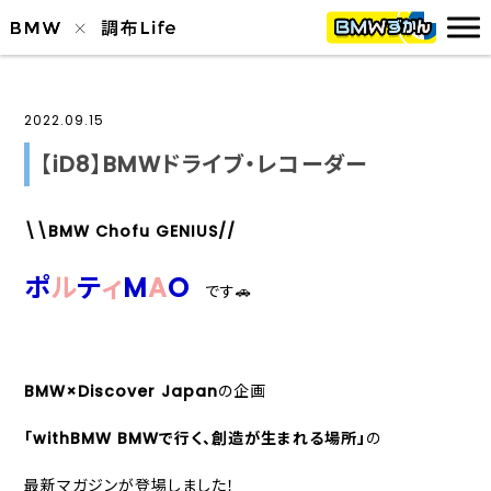
2022.09.15
【iD8】BMWドライブ・レコーダー
\\BMW Chofu GENIUS//
ポ
ル
テ
ィ
M
A
O
です🚗
BMW×Discover Japan
の企画
「withBMW BMWで行く、創造が生まれる場所」
の
最新マガジンが登場しました！