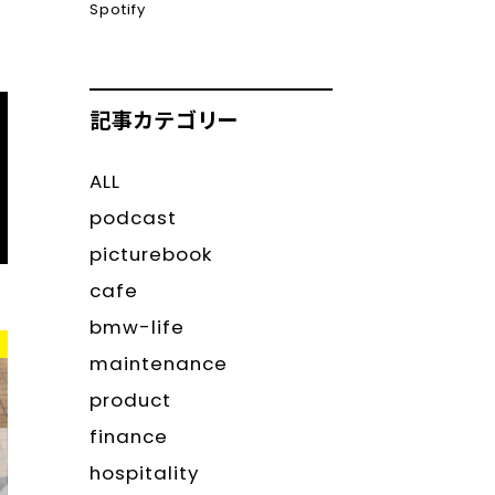
Spotify
記事カテゴリー
ALL
podcast
picturebook
cafe
bmw-life
maintenance
product
finance
hospitality