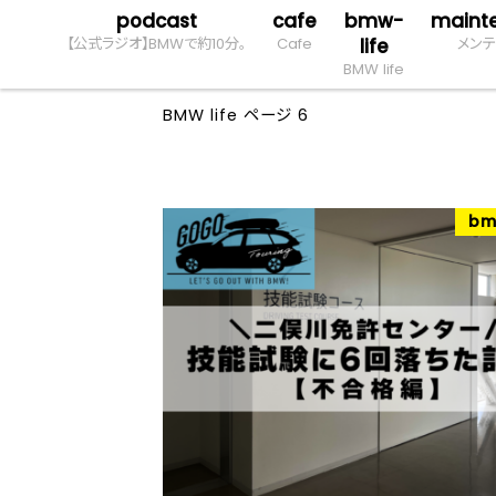
podcast
cafe
bmw-
maint
【公式ラジオ】BMWで約10分。
Cafe
life
メンテ
BMW life
BMW life
ページ 6
bm