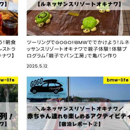
う！朝食
ツーリングでGOGO!!BMWででかけよう！ルネ
レストラ
ッサンスリゾートオキナワで親子体験！体験プ
キナワ】
ログラム「親子でパン工房」で亀パン作り
2025.5.12
w-life
bmw-life