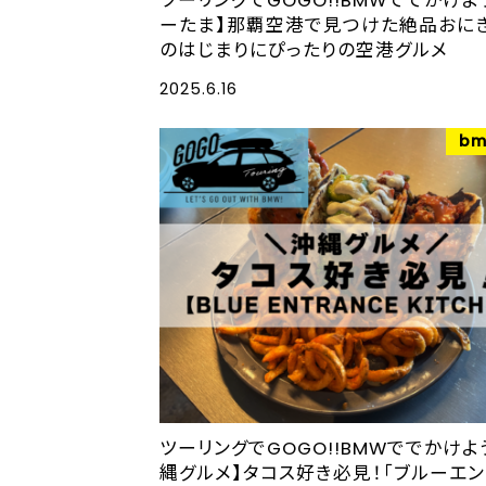
ツーリングでGOGO!!BMWででかけよ
ーたま】那覇空港で見つけた絶品おにぎ
のはじまりにぴったりの空港グルメ
2025.6.16
bm
ツーリングでGOGO!!BMWででかけよ
縄グルメ】タコス好き必見！「ブルーエン