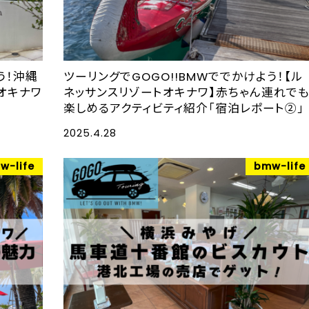
う！沖縄
ツーリングでGOGO!!BMWででかけよう！【ル
オキナワ
ネッサンスリゾートオキナワ】赤ちゃん連れで
楽しめるアクティビティ紹介「宿泊レポート②」
2025.4.28
w-life
bmw-life