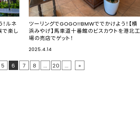
う！ルネ
ツーリングでGOGO!!BMWででかけよう！【横
族で楽し
浜みやげ】馬車道十番館のビスカウトを港北
場の売店でゲット！
2025.4.14
5
6
7
8
...
20
...
»