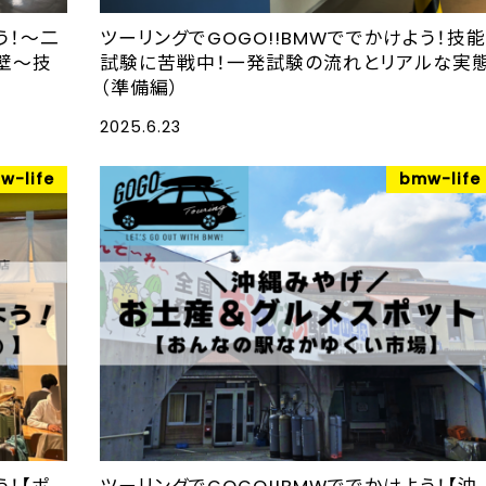
う！〜二
ツーリングでGOGO!!BMWででかけよう！技
壁〜技
試験に苦戦中！一発試験の流れとリアルな実
（準備編）
2025.6.23
w-life
bmw-life