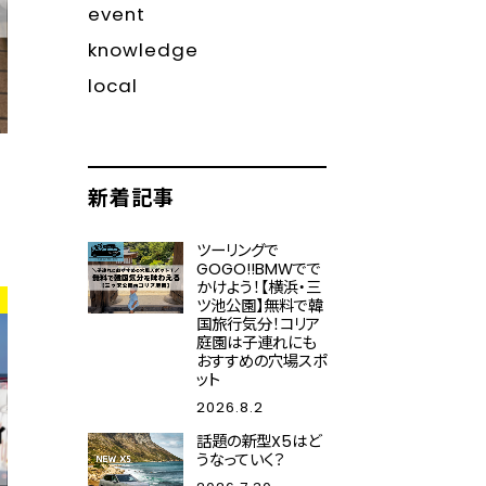
event
knowledge
local
新着記事
ツーリングで
GOGO!!BMWでで
かけよう！【横浜・三
ツ池公園】無料で韓
国旅行気分！コリア
庭園は子連れにも
おすすめの穴場スポ
ット
2026.8.2
話題の新型X5はど
うなっていく？