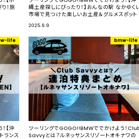
う！【ポ
ツーリングでGOGO!!BMWででかけよう！【沖
り！旅
縄土産探しにぴったり！】おんなの駅 なかゆく
市場で見つけた楽しいお土産＆グルメスポット
2025.6.9
w-life
bmw-life
う！【沖
ツーリングでGOGO!!BMWででかけよう！Clu
トランス
Savvyとは？ルネッサンスリゾートオキナワの