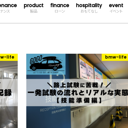
enance
product
finance
hospitality
event
ナンス
製品
ローン
おもてなし
イベント
w-life
bmw-life