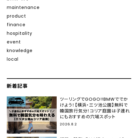
maintenance
product
finance
hospitality
event
knowledge
local
新着記事
ツーリングでGOGO!!BMWででか
けよう！【横浜・三ツ池公園】無料で
韓国旅行気分！コリア庭園は子連れ
にもおすすめの穴場スポット
2026.8.2