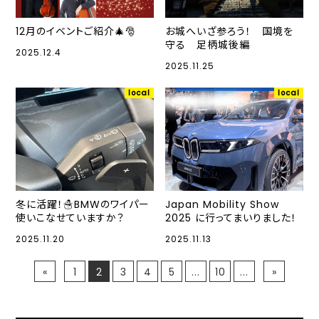
12月のイベントご紹介🎄🎅
お城へいざ参ろう！ 国境を
守る 足柄城後編
2025.12.4
2025.11.25
local
local
冬に活躍！☃BMWのワイパー
Japan Mobility Show
使いこなせていますか？
2025 に行ってまいりました！
2025.11.20
2025.11.13
«
1
2
3
4
5
...
10
...
»