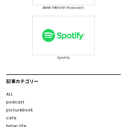
BMWで約10分（Podcast）
Spotify
記事カテゴリー
ALL
podcast
picturebook
cafe
bmw-life