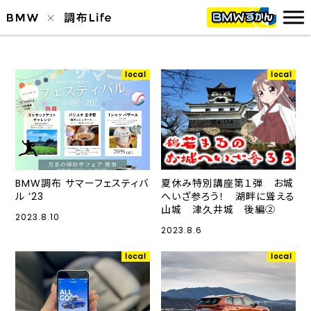
local
local
BMW調布 サマーフェスティバ
夏休み特別講座第１弾 お城
ル ’23
へいざ参ろう！ 湖畔に聳える
山城 津久井城 後編②
2023.8.10
2023.8.6
local
local